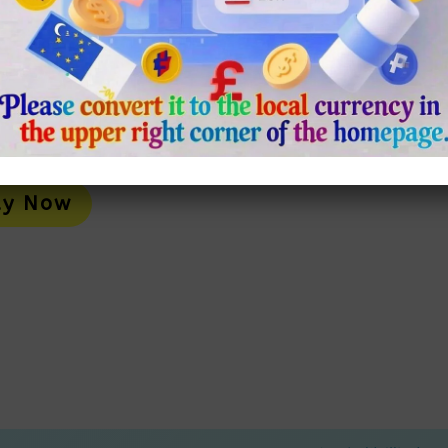
 Style
外套COAT
袍春夏防曬披風
春夏中式蕾絲鏤空流蘇
$
77.00
Th
+
Pr
藝復古旗袍春夏防曬披風 數量
Select Style
H
Alternative:
Mu
y Now
Va
Th
Op
M
B
Ch
O
Th
Pr
Pa