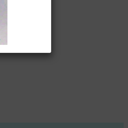
薄披風
is
oduct
as
ltiple
riants.
e
tions
ay
e
osen
n
e
oduct
ge