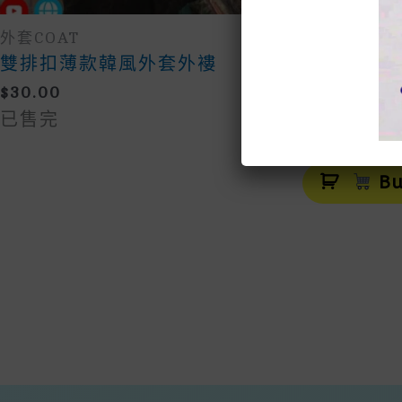
外套COAT
國風 Chinese
雙排扣薄款韓風外套外褸
文藝復古旗
$
30.00
$
60.00
已售完
-
文
Bu