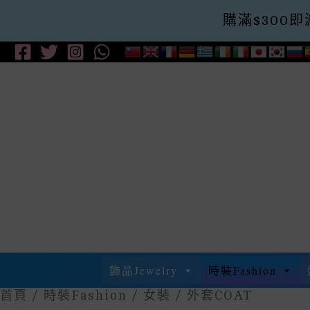
購滿$300即減$
Skip
To
Content
飾品Jewelry
時裝Fashion
首頁
/
時裝Fashion
/
女裝
/ 外套COAT