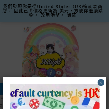
我們發現你是從United States (US)造訪本商
購滿$300即減$30運費 優惠碼Promo Code:
店。 因此已將價格更新為 美元，方便你繼續購
Free Shipping -30
忽略
物。
改用港幣。
隱藏
Skip
To
Content
×
Search
商品分類 MENU
首頁
/ 鞋子Shoes
鞋子Shoes