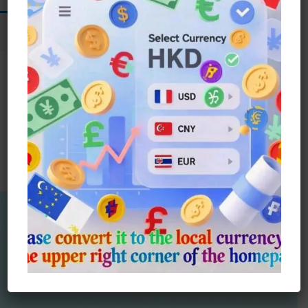
找不到符合您選擇的商品
網站指南
●
付款
●
會員
●
送貨
●
以心傳心