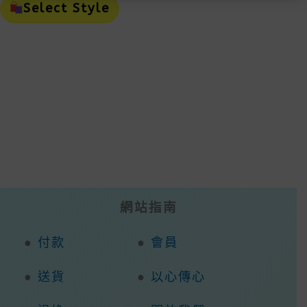
Product
Select Style
Has
Multiple
Variants.
The
Options
May
Be
Chosen
On
The
Product
Page
網站指南
●
付款
●
會員
●
送貨
●
以心傳心