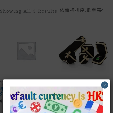
Sorted
Showing All 3 Results
By
Price:
Low
To
High
特賣場Bargain/Free
禮品 Gift
×
手機掛飾太陽能變色紫
禮盒 頸鏈盒
外光
$
10.00
$
1.00
-
+
禮盒 頸鏈
-
+