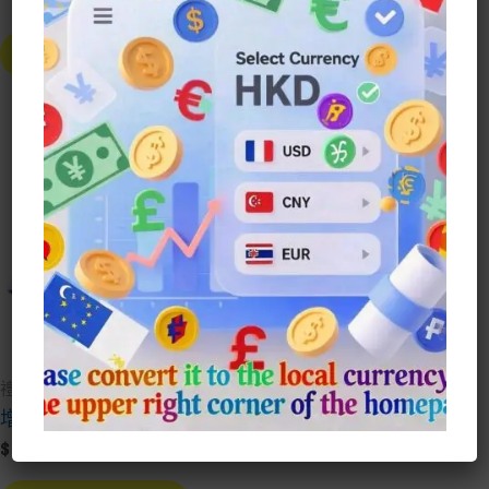
手機掛飾太陽能變色紫外光 數量
Alt
Alternative:
Buy Now
Buy Now
禮品 Gift
增值
$
100.00
This