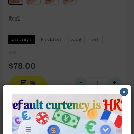
款式
Earrings
Necklace
Ring
Set
清除
$
78.00
Alternative:
-
+
八角炫彩高碳
Select
×
Style
Facebook
Twitter
Email
WhatsApp
Line
Messenger
Pinteres
WeCh
Sha