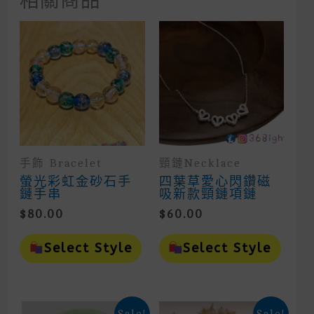
相關商品
手飾 Bracelet
頸鏈Necklace
螢光彩虹金砂石手
四葉草愛心閃鑽磁
鏈手串
吸新款頸鏈項鏈
$
80.00
$
60.00
This
This
Product
Prod
Select Style
Select Style
Has
Has
Multiple
Mult
Variants.
Vari
The
The
Options
Opti