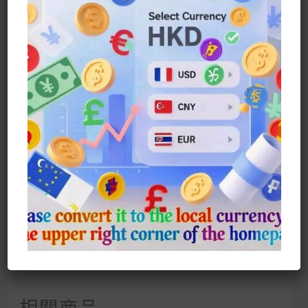
描述
額外資訊
限時搶！ 八角炫彩高碳鑽套裝，點亮你
的夏天穿搭
姐妹們！ 終於等到這款爆火的【八角炫彩
高碳鑽套裝】啦！
粉紅/綠色/炫彩/淡紫，4色任選，每種都
美到心尖尖上！
高碳鑽閃到爆：八角切割工藝+頂級高
碳鑽，陽光下360°光芒炸場！ 戴它出街，
秒變人群C位！
一組搞定全身搭配：戒指/項鍊/耳環，
單件可購，全套更划算！ 一組入手，輕鬆
搭出百變風格！
單件精緻，全套奢華，總有一款適合
你！