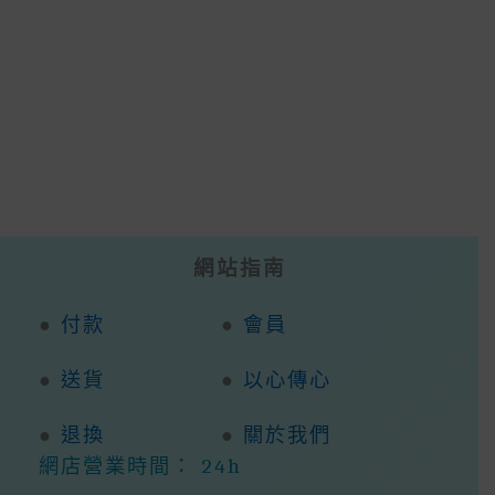
Chosen
On
On
The
The
Prod
Product
Page
Page
網站指南
●
付款
●
會員
●
送貨
●
以心傳心
●
退換
●
關於我們
網店營業時間： 24h