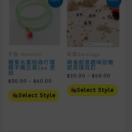
Sale!
Sale!
May
May
Be
Be
Chosen
Cho
On
On
The
The
Product
Prod
Page
Page
手飾 Bracelet
耳環Earrings
糖果水蜜桃綠叮噹
麻雀創意趣味防敏
鐲手鐲古風ins 密
感耳環耳釘
逃
Price
$
20.00
–
$
50.00
Price
$
30.00
–
$
60.00
Range:
This
Range:
$20.00
This
Prod
Select Style
$30.00
Throug
Product
Has
Select Style
Through
Has
Mult
$50.00
Multiple
Vari
$60.00
Variants.
The
The
Opti
Options
May
May
Be
Be
Cho