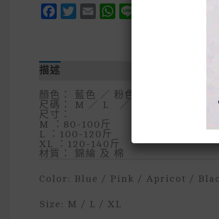
Facebook
Twitter
Email
WhatsApp
Line
Messen
Pinte
We
描述
額外資訊
顏色： 藍色 ／ 粉色 ／ 杏色 ／ 黑色
尺碼： M ／ L ／ XL
尺寸：
M ：80-100斤
L ：100-120斤
XL ：120-140斤
材質： 錦綸 及 棉
Color: Blue / Pink / Apricot / Bl
Size: M / L / XL