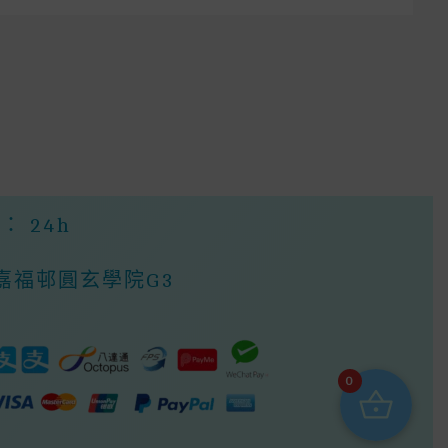
On
The
Product
Page
 24h
嶺嘉福邨圓玄學院G3
0