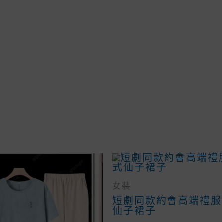
女裝
短劇同款約會高端禮服
仙子裙子