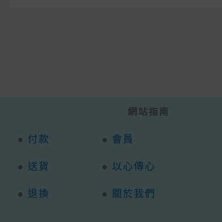
Chosen
On
The
Product
Page
網站指南
●
付款
●
會員
●
送貨
●
以心傳心
●
退換
●
關於我們