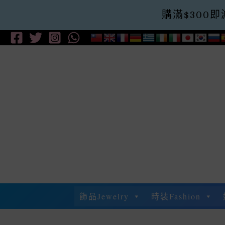
購滿$300即減$
Skip
To
Content
飾品Jewelry
時裝Fashion