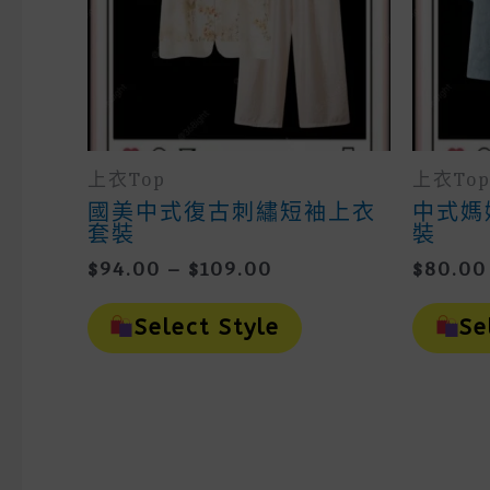
上衣Top
上衣To
國美中式復古刺繡短袖上衣
中式媽
套裝
裝
Price
$
94.00
–
$
109.00
$
80.00
Range:
This
$94.00
Product
Select Style
Se
Through
Has
Multiple
$109.00
Variants.
The
Options
May
Be