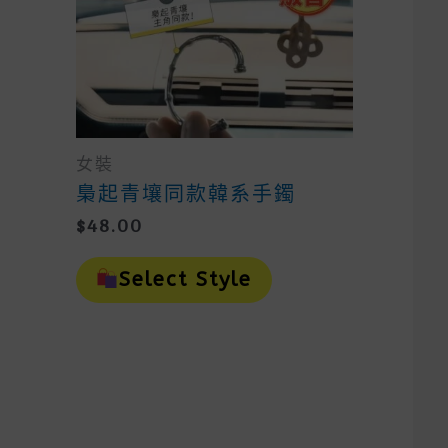
is
oduct
as
ltiple
riants.
e
tions
女裝
ay
梟起青壤同款韓系手鐲
e
osen
$
48.00
n
This
e
Product
oduct
Select Style
Has
ge
Multiple
Variants.
The
Options
May
Be
Chosen