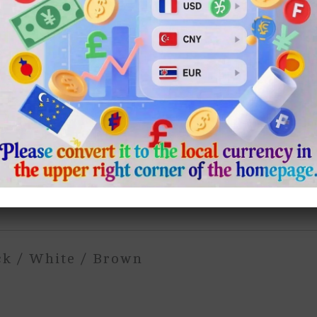
ger
rest
Chat
Share
 ／ 白色 ／ 咖啡色
ack / White / Brown