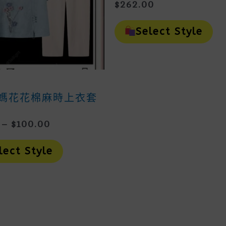
$
262.00
Th
Pr
Select Style
H
Mu
Va
Th
Op
p
M
媽花花棉麻時上衣套
B
Ch
O
Price
–
$
100.00
Th
Range:
This
Pr
$80.00
Product
Pa
lect Style
Through
Has
Multiple
$100.00
Variants.
The
Options
May
Be