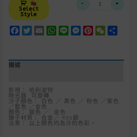
-
+
哈利波特 時
Select
Style
Facebook
Twitter
Email
WhatsApp
Line
Messenger
Pinteres
WeCh
Sha
描述
額外資訊
影視： 哈利波特
時光器 可旋轉
沙子顏色： 白色 ／ 黑色 ／ 粉色 ／紫色
／藍色 ／金色
顏色： 銀色 ／ 金色
鏈子材質： 合金／ 925銀
注意： 以上顏色均為沙的色彩。