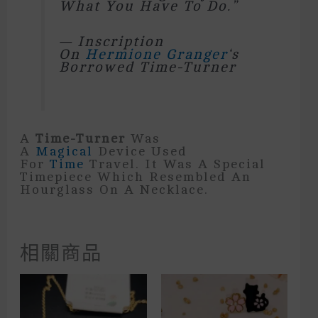
What You Have To Do.
”
— Inscription
On
Hermione Granger
‘s
Borrowed Time-Turner
A
Time-Turner
Was
A
Magical
Device Used
For
Time
Travel. It Was A Special
Timepiece Which Resembled An
Hourglass On A Necklace.
相關商品