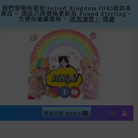
我們發現你是從United Kingdom (UK)造訪本
購滿$300即減$30運費 優惠碼Promo Code:
商店。 因此已將價格更新為 Pound Sterling，
Free Shipping -30
忽略
方便你繼續購物。
改用港幣。
隱藏
Skip
To
Content
Search
商品分類 MENU