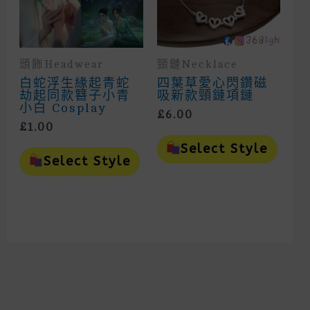
Prod
Page
頭飾headwear
頸鏈Necklace
白蛇浮生緣起青蛇
四葉草愛心閃鑽磁
劫起同款簪子小青
吸新款頸鏈項鏈
小白 Cosplay
£
6.00
£
1.00
This
This
Prod
Select Style
Product
Has
Select Style
Has
Mult
Multiple
Vari
Variants.
The
The
Opti
Options
May
May
Be
Be
Cho
Chosen
On
On
The
The
Prod
Product
Page
Page