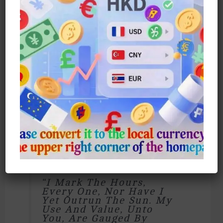
Film And TV: Harry Potter
Time Machine Can Be Rotatable
Send Color: White / Black / Pink /
Purple / Blue / Gold
Color: Silver / Gold
Chain Material : Alloy / S925
Note: The Above Colors Are The
Color Of Sand.
“
I Mark The Hours,
Every One, Nor Have I
Yet Outrun The Sun. My
Use And Value, Unto
You, Are Gauged By