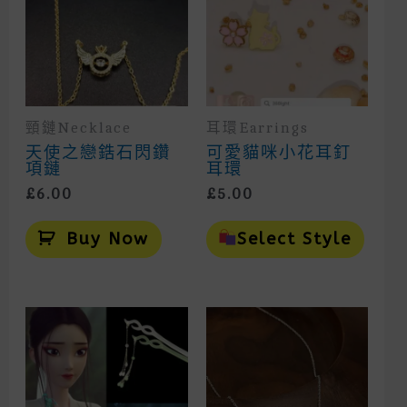
頸鏈Necklace
耳環Earrings
天使之戀鋯石閃鑽
可愛貓咪小花耳釘
項鏈
耳環
£
6.00
£
5.00
This
Prod
Buy Now
Select Style
Has
Mult
Vari
The
Opti
May
Be
Cho
On
The