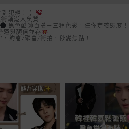
到犯規！ 】
捏街頭潮人氣質！
黑色酷帥百搭－三種色彩，任你定義態度！
，舒適與顏值並存
”，約會/聚會/街拍，秒變焦點！