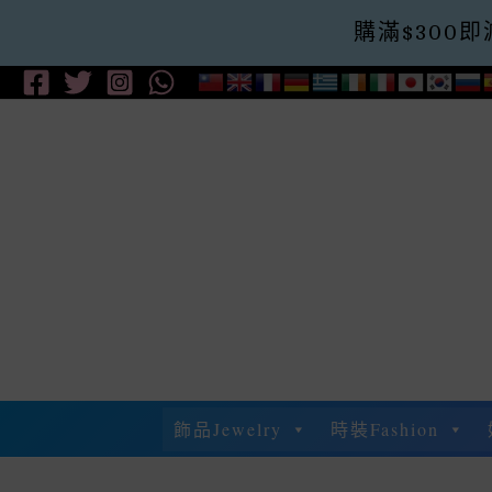
購滿$300即減$
Skip
To
Content
飾品Jewelry
時裝Fashion