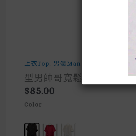
上衣Top
,
男裝Man
型男帥哥寬鬆上衣時尚綁
$
85.00
Color