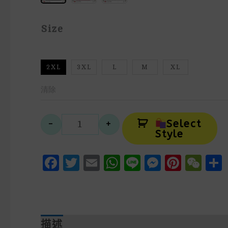
Size
2XL
3XL
L
M
XL
清除
A
-
+
Select
型男帥哥寬鬆上衣時尚綁帶上
Style
Facebook
Twitter
Email
WhatsApp
Line
Messen
Pinte
We
描述
額外資訊