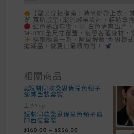
【型男穿搭指南｜時尚綁帶上衣，帥
寬鬆版型+潮流綁帶設計，輕鬆拿
紅色熱血炸街，
白色清爽出片，
M-3XL全尺寸覆蓋，包容各種身材
綁帶隨意一系，瞬間解鎖“型男模式
搶潮品，做夏日最颯的哥！
相關商品
上衣Top
短劇同款梁思偉撞色領子痞
帥西裝套裝
Price
$
160.00
–
$
256.00