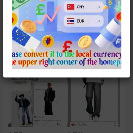
性價比炸裂
買明星同款，不只省心，更超值！
今天已經果斷下單
真的每一件都長在
我審美點上！ 根本停不下來‼
來私我get張凌赫同款，做這個秋天最
會穿的潮人吧
#明星同款 #張凌赫穿搭
#禁慾系衛衣 #秋冬必備 #高性價比潮牌
相關商品