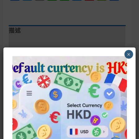
描述
額外資訊
×
【明星同款禁慾繫穿搭｜張凌赫同款垂
墜感衛衣上新
】
今日份心動來自－張凌赫同款重磅垂墜
感衛衣！ 禁慾系高級氛圍感直接拉滿
，
簡約卻不簡單，隨手一搭就是雜誌封面即
視感
！
全新上線「紅色」款！ 熱烈不失高級，
低調中自帶氣場，上身瞬間提升整體質感
張凌赫同款禁慾系剪裁，紅衣加身，帥
得克制又撩人～誰穿誰有範兒！
尺寸覆蓋 M-3XL，寬鬆版型設計，包
容各種身材，男女皆可穿！ 情侶穿搭安排
上！ 和TA一起穿出CP感，出街回頭率爆
表
潮酷工裝風、休閒日常風隨意切換，
搭配飛行夾克、棒球服、羽絨服都超可！