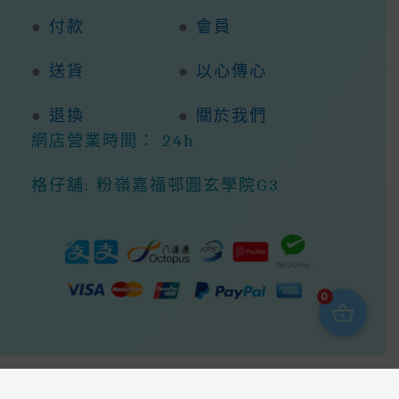
●
付款
●
會員
●
送貨
●
以心傳心
●
退換
●
關於我們
網店營業時間： 24h
格仔舖: 粉嶺嘉福邨圓玄學院G3
0
Copyright © 2026 368ight -368網店商城 |
Powered By 368ight -368網店商城