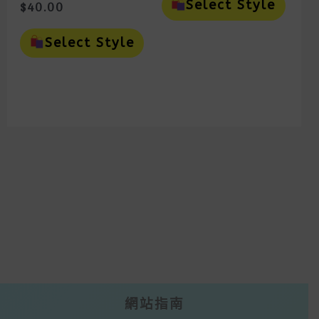
Prod
Select Style
$
40.00
Has
This
Mult
Product
Vari
Select Style
Has
The
Multiple
Opti
Variants.
May
The
Be
Options
Cho
May
On
Be
The
Chosen
Prod
On
Page
The
Product
Page
網站指南