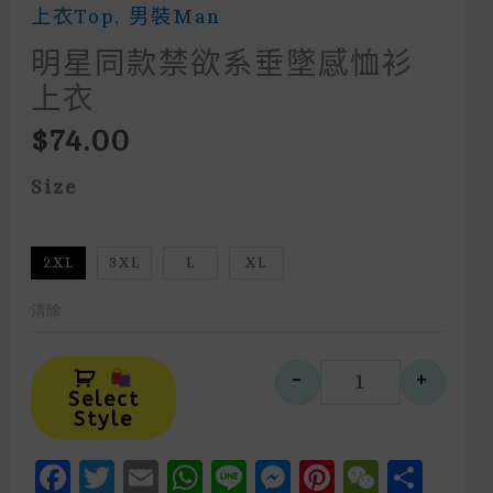
上衣Top
,
男裝Man
明星同款禁欲系垂墜感恤衫
上衣
$
74.00
Size
2XL
3XL
L
XL
清除
Alternative:
-
+
明星同款禁欲
Select
Style
Facebook
Twitter
Email
WhatsApp
Line
Messenger
Pinteres
WeCh
Sha