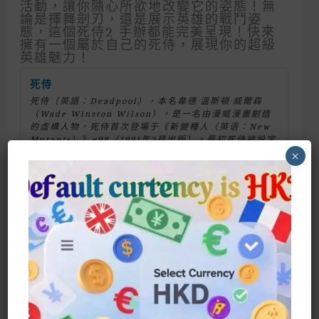
活動，讓你隨心所欲地改變它的姿態！無
論是揮舞劍刃，還是展示英雄的戰鬥姿
態，這個死侍2 手辦都能完美呈現！快來
擁有一個屬於自己的死侍，展現你的超級
英雄魅力！
死侍
死
侍
（英語：Deadpool），本名韋德·溫斯頓·威爾森
（Wade Winston Wilson），是一名由漫威漫畫創造
的虛構人物，
死
侍
首次登場于《新變種人（英语：New
Mutants）》#98（1991年2月出版）。最初
死
侍
被設定
成一名超級反派角色；但當他由《新變種人》轉移到《X
×
特工》系列上之後
Size: Height About 15-16CM * 5 *
18.5
Material: PVC
Attention To All Deadpool Fans!
Introducing The Deadpool 2 Dirty
Dolls Figures! This Figure Not Only