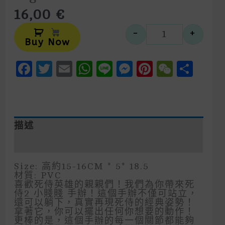
16,00
€
Alternative:
-
+
死侍2 可活動手
Buy Now
Facebook
Twitter
Email
WhatsApp
Line
Messenger
Pinteres
WeCh
Sha
描述
額外資訊
Size: 高約15-16CM * 5* 18.5
材質: PVC
喜歡死侍英雄的親親們！我們為你帶來死
侍2 小賤賤 手辦！這個手辦不僅可站立，
還可以躺下，真實再現死侍的經典姿勢！
拿著它，你可以擺出任何你想要的動作！
更棒的是，這個手辦的每一個關節都能夠