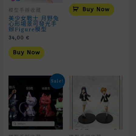
Buy Now
模型手辦收藏
美少女戰士 月野兔
心形場景可發光手
辦figure模型
34,00
€
Buy Now
Sale!