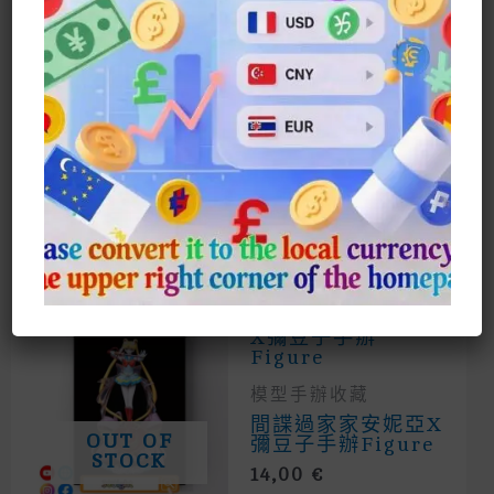
Can Stand Up But Also Lie Down,
Truly Recreating Deadpool’s Classic
Pose. It’s Fully Posable, Allowing
You To Change Its Posture As You
Wish, Whether It’s Wielding A
Sword Or Striking A Hero’s
Fighting Stance. Get Your Own
Deadpool Figure And Show Off Your
Superhero Charm!
相關商品
模型手辦收藏
間諜過家家安妮亞X
OUT OF
彌豆子手辦figure
STOCK
14,00
€