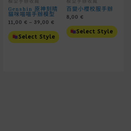
模型手辦收藏
模型手辦收藏
Genshin 原神刻晴
百變小櫻校服手辦
貓咪喵喵手辦模型
8,00
€
Price
11,00
€
–
39,00
€
This
Range:
This
Prod
Select Style
11,00 €
Product
Has
Select Style
Through
Has
Mult
Multiple
Vari
39,00 €
Variants.
The
The
Opti
Options
May
May
Be
Be
Cho
Chosen
On
On
The
The
Prod
Product
Page
Page