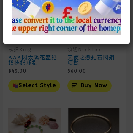
戒指Ring
頸鏈Necklace
AAA閃太陽花藍鋯
天使之戀鋯石閃鑽
鑽排鑽戒指
項鏈
$
45.00
$
60.00
This
Product
Select Style
Buy Now
Has
Multiple
Variants.
The
Options
May
Be
Chosen
On