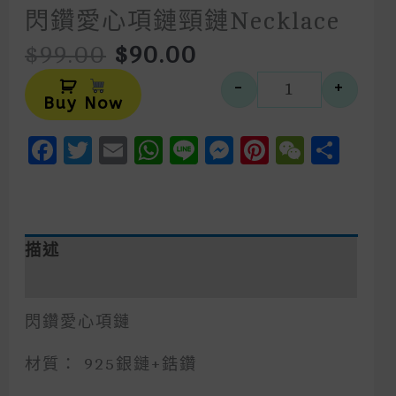
閃鑽愛心項鏈頸鏈Necklace
Original
Current
$
99.00
$
90.00
Price
Price
Alternative:
Was:
Is:
-
+
閃鑽愛心項鏈頸
$99.00.
$90.00.
Buy Now
Facebook
Twitter
Email
WhatsApp
Line
Messenger
Pinteres
WeCh
Sha
描述
額外資訊
閃鑽愛心項鏈
材質： 925銀鏈+鋯鑽