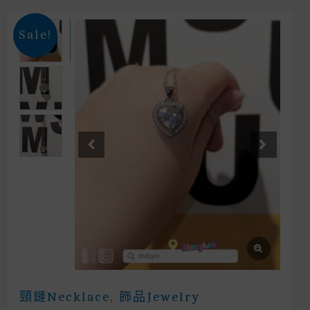
Sale!
頸鏈Necklace
,
飾品Jewelry