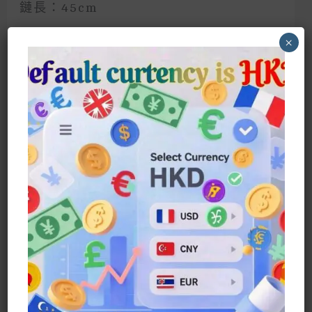
鏈長：45cm
超閃奪目
×
Diamond Heart Necklace
Material: 925 Silver Chain +
Zirconium Diamond
Chain Length: 45cm
Super Shiny
相關商品