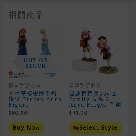
相關商品
OUT OF
STOCK
模型手辦收藏
模型手辦收藏
冰雪奇緣安娜手辦
間諜家家酒Spy X
模型 Frozen Anna
Family 安妮亞
Figure
Anya Forger 手辦
$
80.00
$
93.00
This
Prod
Buy Now
Select Style
Has