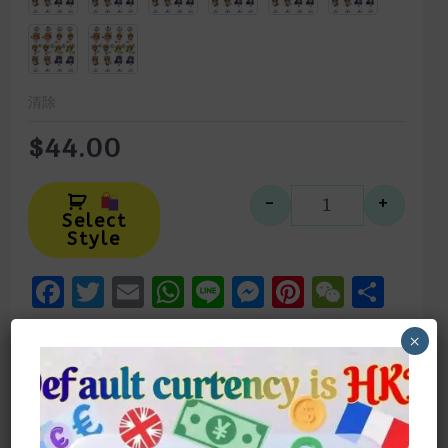
清除
$
44.00
Alternative:
-
+
2024 百變小
Select
Style
Facebook
Twitter
Email
WhatsApp
Line
Messenger
Pinteres
WeCh
Sha
×
描述
額外資訊