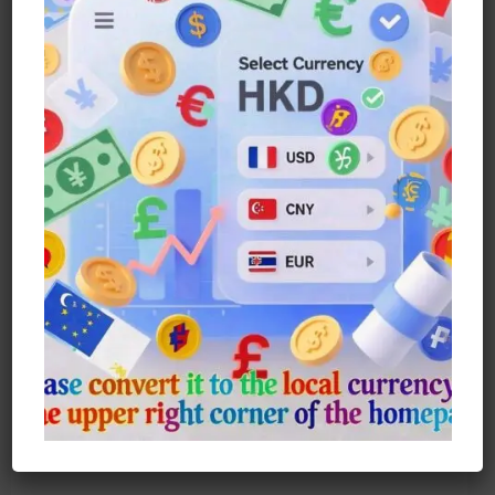
動漫： 百變小櫻
款式： 2款
分別： 睜眼款 及 閉眼款
尺寸：6cm
可分別單購／全套款式購
買。
Anime: Cardcaptor Sakura
Style: 2 Models
Open-Eye And Closed-Eye Styles
Size: 6cm
Can Be Purchased Individually Or
As A Set.