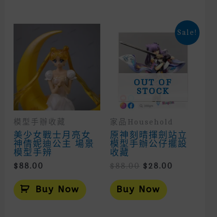
Mult
Vari
The
Opti
Sale!
May
Be
Cho
On
The
Prod
OUT OF
Page
STOCK
模型手辦收藏
家品household
美少女戰士月亮女
原神刻晴揮劍站立
神倩妮迪公主 場景
模型手辦公仔擺設
模型手辨
收藏
Original
Current
$
88.00
$
88.00
$
28.00
Price
Price
Was:
Is:
Buy Now
Buy Now
$88.00.
$28.00.