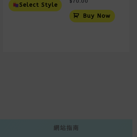
$
70.00
Product
Select Style
Has
Multiple
Buy Now
Variants.
The
Options
May
Be
Chosen
On
The
Product
Page
網站指南