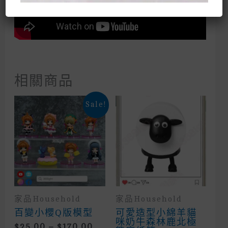
相關商品
Sale!
家品household
家品household
百變小櫻Q版模型
可愛造型小綿羊貓
咪奶牛森林鹿北極
Price
$
25.00
–
$
170.00