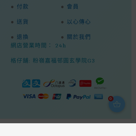
●
付款
●
會員
●
送貨
●
以心傳心
●
退換
●
關於我們
網店營業時間： 24h
格仔舖: 粉嶺嘉福邨圓玄學院G3
0
Copyright © 2026 368ight -368網店商城 |
Powered By 368ight -368網店商城