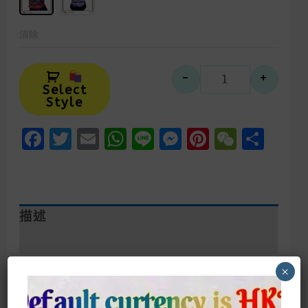
清除
Alternative:
-
+
異形地球xeno
Select
Style
Facebook
Twitter
Email
WhatsApp
Line
Messenger
Pinteres
WeCh
Sha
描述
額外資訊
×
【
異星降臨警告！3D收藏級擺件限量發
售】
「異形地球」Xenomorph Alien