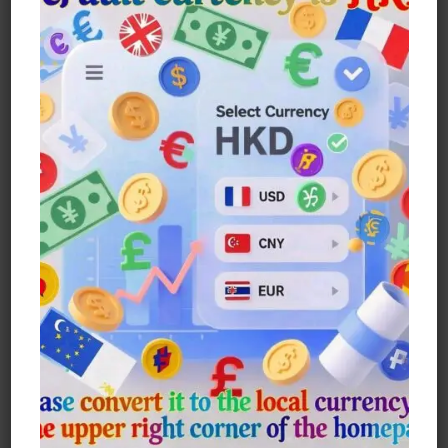
Earth系列 重磅登場！
兩款經典造型任選：
趴臉蟲：復刻電影標誌性寄生場景，細
節還原度爆表，恐怖美學拉滿！
異形幼蟲：流線型生物設計，金屬質感
外殼+細膩紋理，彷彿剛破殼的致命獵手！
尺寸規格：24*12*12 Cm（長寬高），
大小適中，無論陳列桌面或書架皆顯氣
勢。
無液體安全設計，燈光模組暗藏玄機！
七彩漸變/呼吸燈效自由切換，黑暗中自帶
幽藍冷光，瞬間營造科幻驚悚氛圍
收藏級手辦，送禮/擺櫃神器
無論是異形迷私藏、潮玩陳列，還是暗黑
系家居裝飾，都能瞬間提升格調！
異形入侵倒計時，你的收藏櫃準備好了
嗎？