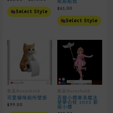
熊廁紙筒
Range:
This
$
61.00
$25.00
Product
Select Style
Through
Has
This
Multiple
Prod
Select Style
$170.00
Variants.
Has
The
Mult
Options
Vari
May
The
Be
Opti
Chosen
May
On
Be
The
Cho
Product
On
Page
The
Prod
Page
家品household
家品household
可愛貓咪廁所壁掛
百變小櫻庫洛魔法
使夢の杖 2023 新
$
99.00
版小櫻
This