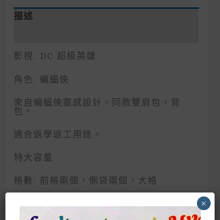
描述
額外資訊
影視: DC 超級英雄
角色: 蝙蝠俠
來自蝙蝠俠靈感設計，同款雙肩包，背
包。
適合返學返工用途。
特大容量
格數: 前格兩個，側袋兩個，大格
×
可放手提電腦背包