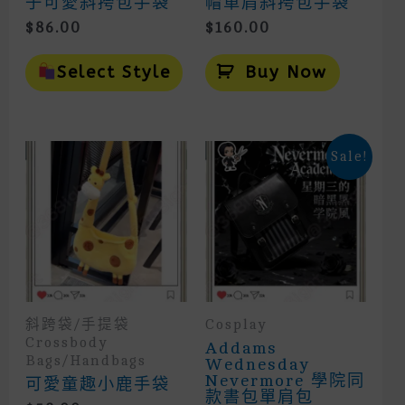
子可愛斜挎包手袋
帽單肩斜挎包手袋
$
86.00
$
160.00
This
Product
Select Style
Buy Now
Has
Multiple
Variants.
The
Options
Sale!
May
Be
Chosen
On
The
Product
Page
斜跨袋/手提袋
Cosplay
Crossbody
Addams
Bags/Handbags
Wednesday
Nevermore 學院同
可愛童趣小鹿手袋
款書包單肩包