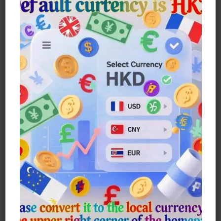
尺寸: 36*20*46
Film And TV: DC Super Heroes
Role: Batman
Inspired By Batman, The Same Style
Backpack And Backpack.
Suitable For Returning To School
And Work.
Extra Large Capacity
Number Of Compartments: Two
Front Compartments, Two Side
Pockets, Large Compartment
Backpack For Laptop