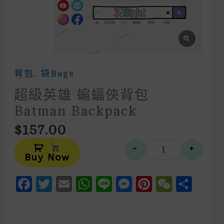
背包
,
袋Bags
超級英雄 蝙蝠俠背包
Batman Backpack
$
157.00
Alternative:
-
+
超級英雄 蝙蝠俠
Buy Now
Facebook
Twitter
Email
WhatsApp
Line
Messenger
Pinteres
WeCh
Sha