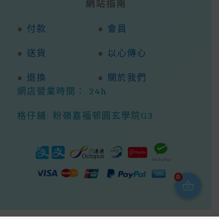
網站指南
●
付款
●
會員
●
送貨
●
以心傳心
●
退換
●
關於我們
網店營業時間： 24h
格仔舖: 粉嶺嘉福邨圓玄學院G3
0