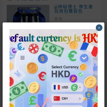
背包
神秘博士 學生書包
×
背包雙肩包
$
112.00
Buy Now
背包
Doctor Who 神秘
博士T娘tardis 警
察亭Poilice Box
手袋
$
89.00
Buy Now