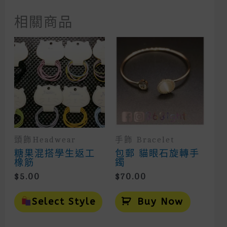
相關商品
頭飾headwear
手飾 Bracelet
糖果混搭學生返工
包郵 貓眼石旋轉手
橡筋
鐲
$
5.00
$
70.00
This
Product
Select Style
Buy Now
Has
Multiple