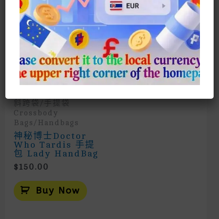
斜跨袋/手提袋
Crossbody
Bags/Handbags
神秘博士Doctor
Who Tardis 手提
包 Lady HandBag
$
150.00
Buy Now