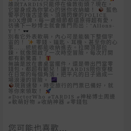
誰說TARDIS只能停在倫敦街頭？現在，
它變身成為你掌心的迷你收納艙！
藍色
警亭的復古塗裝、頂端閃爍的POLICE
BOX燈牌，每一處細節都還原得超有愛，
彷彿下一秒博士就會推門而出：“Allons-
Y！”
別看它外表軟萌，內心可是能裝下整個宇
宙的！
零錢、鑰匙、耳機、甚至你的心
事……統統都能收納進去。拉開頂部拉
鍊，就像開啟了一次時空冒險，每次打開
都有新驚喜！
無論是放在書桌當擺件，還是帶出門當零
錢包，都超有範兒！讓TARDIS陪你穿梭
在日常的每個角落，把平凡的日子過成一
場浪漫的冒險。
現貨速發，時空旅行的門票已備好，就
等你來領取！
#DoctorWho #TARDIS #神秘博士周邊
#軟萌好物 #收納神器 #零錢包
您可能也喜歡…