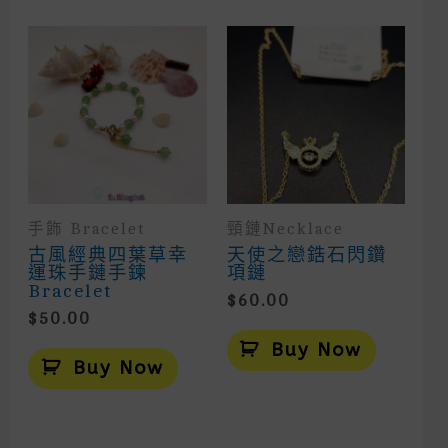
Variants.
The
Options
May
Be
Chosen
On
The
Product
Page
手飾 Bracelet
頸鏈Necklace
古風經典四葉草幸
天使之戀鋯石閃鑽
運珠手鏈手鍊
項鏈
Bracelet
$
60.00
$
50.00
Buy Now
Buy Now