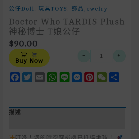
公仔Doll
,
玩具TOYS
,
飾品Jewelry
Doctor Who TARDIS Plush
神秘博士 T娘公仔
$
90.00
Alternative:
-
+
Doctor Wh
Buy Now
Facebook
Twitter
Email
WhatsApp
Line
Messenger
Pinteres
WeCh
Sha
描述
額外資訊
叮咚！您的時空穿梭機已抵達地球！