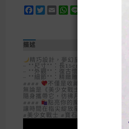
Facebook
Twitter
Email
WhatsApp
Line
Messen
Pinte
We
描述
精巧設計，夢幻呈現
– **尺寸**：長15cm × 寬14cm
– **外觀**：復古懷錶造型，鑲
– **細節**：精緻雕花邊框，輕啟
####
不僅是收藏，更是回憶
無論是《美少女戰士》的忠實粉絲，
隨身攜帶它，彷彿月野兔就在耳邊低
####
點亮你的魔法日常
讓時間在指尖綻放星光，讓每一天都
#美少女戰士 #寶石月棱鏡 #變身器懷錶 