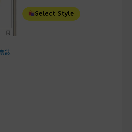
This
Product
Select Style
Has
Multiple
Variants.
The
Options
May
子懷錶
Be
Chosen
On
The
is
Product
oduct
Page
as
ltiple
riants.
e
tions
ay
e
osen