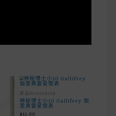
家品household
神秘博士小10 Gallifrey 伽
里弗雷星懷表
$
11.00