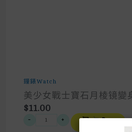
鐘錶Watch
美少女戰士寶石月棱镜變
$
11.00
A
-
+
Buy
美少女戰士寶石月棱镜變身器
Now