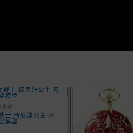
辦收藏
戰士 倩尼迪公主 月
姿模型