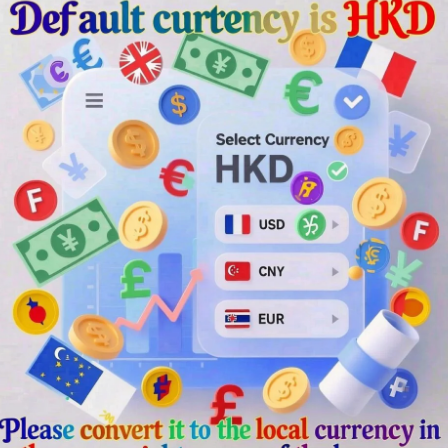
ger
rest
Chat
Share
 × 高3cm，小巧玲瓏，方便珍藏與攜帶。
嵌閃耀寶石，月牙棱鏡在光線下流轉夢幻光芒，彷
錶蓋，秒針輕跳如心跳，伴隨你每一段閃耀旅程。
或是熱愛夢幻風格的你，這款變身器懷錶都能
語：「代表月亮，消滅你！」
充滿愛與正義的力量！
#少女心炸裂 #夢幻收藏 #SailorMoon
🜧