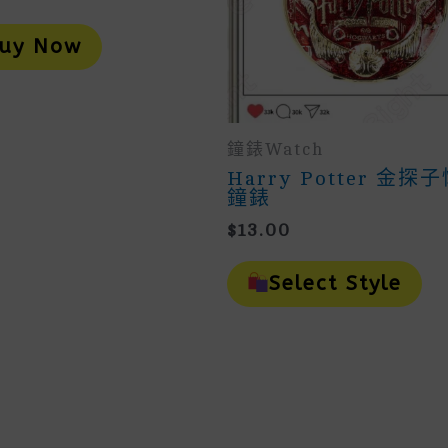
uy Now
鐘錶Watch
Harry Potter 金探
鐘錶
$
13.00
Th
Pr
Select Style
H
Mu
Va
Th
Op
M
B
Ch