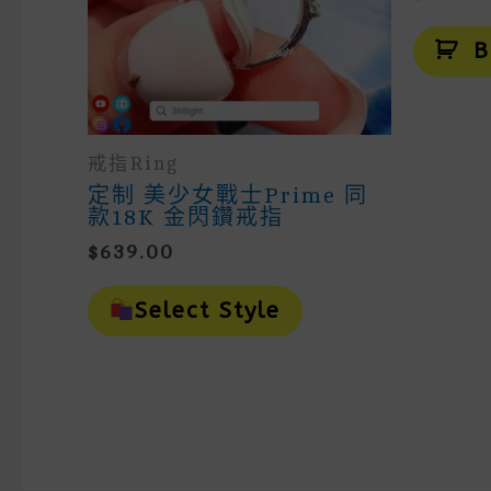
B
戒指Ring
定制 美少女戰士prime 同
款18K 金閃鑽戒指
$
639.00
This
Product
Select Style
Has
Multiple
Variants.
The
Options
May
Be
Chosen