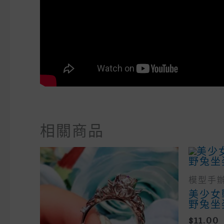
相關商品
模型手
美少女
野兔坐
$
11.00