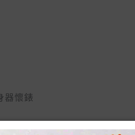
身器懷錶
lternative:
懷錶 數量