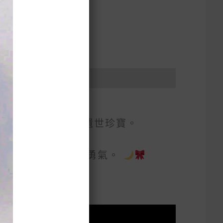
彿來自銀千年王國的遺世珍寶。
喚起心中那份純真與勇氣。