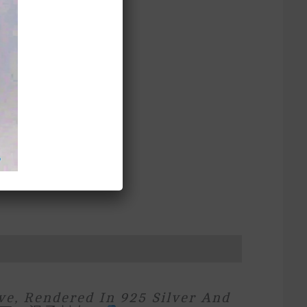
ve, Rendered In 925 Silver And