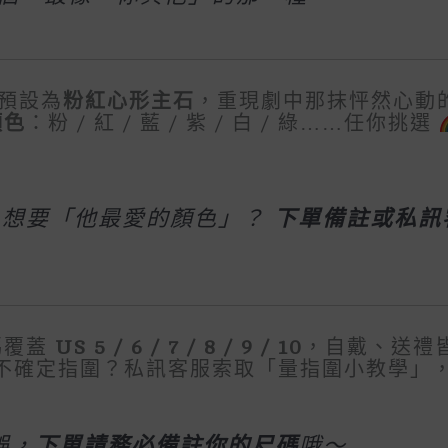
預設為
粉紅心形主石
，重現劇中那抹怦然心動
顏色
：粉 / 紅 / 藍 / 紫 / 白 / 綠……任你挑選
？想要「他最愛的顏色」？
下單備註或私訊
碼覆蓋
US 5 / 6 / 7 / 8 / 9 / 10
，自戴、送禮
 不確定指圍？私訊客服索取「量指圍小教學」，
誤，
下單請務必備註你的尺碼
哦～