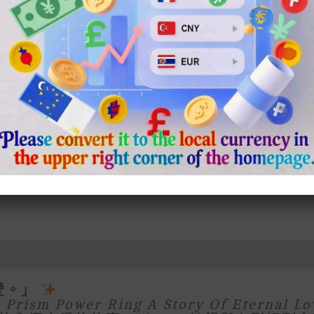
lternative:
升級版 求婚訂婚戒指 數量
ger
rest
Chat
Share
愛。」
ism Power Ring
A Story Of Eternal Lo