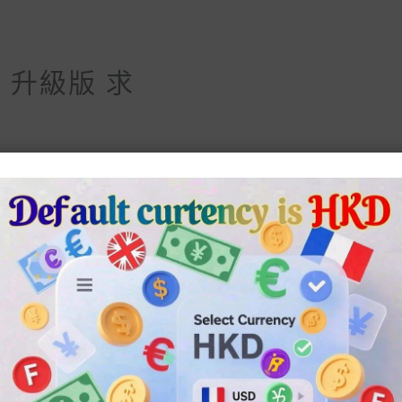
 升級版 求
7
US8
US9