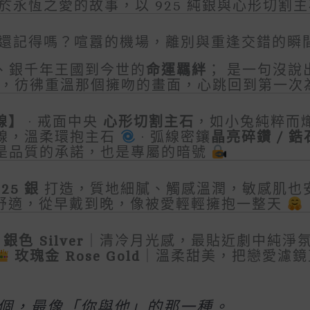
於永恆之愛的故事，以 925 純銀與心形切割
還記得嗎？喧囂的機場，離別與重逢交錯的瞬
、銀千年王國到今世的
命運羈絆
； 是一句沒說
，彷彿重溫那個擁吻的畫面，心跳回到第一次
線】
· 戒面中央
心形切割主石
，如小兔純粹而
線，溫柔環抱主石
· 弧線密鑲
晶亮碎鑽 / 鋯
是品質的承諾，也是專屬的暗號
925 銀
打造，質地細膩、觸感溫潤，敏感肌也
盈舒適，從早戴到晚，像被愛輕輕擁抱一整天
銀色 Silver
｜清冷月光感，最貼近劇中純淨
玫瑰金 Rose Gold
｜溫柔甜美，把戀愛濾
個，最像「你與他」的那一種。