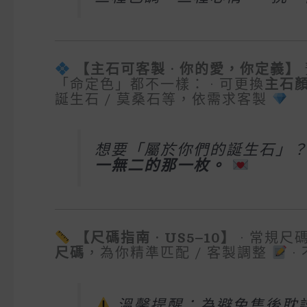
【主石可客製 · 你的愛，你定義】
「命定色」都不一樣： · 可更換
主石
誕生石 / 莫桑石等，依需求客製
想要「屬於你們的誕生石」
一無二的那一枚。
【尺碼指南 · US5–10】
· 常規尺
尺碼
，為你精準匹配 / 客製調整
·
溫馨提醒：為避免售後耽