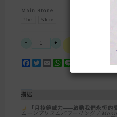
Main Stone
PInk
White
A
-
+
Select
S925銀美少女戰士 劇場版 
Style
Facebook
Twitter
Email
WhatsApp
Line
Messen
Pinte
We
描述
額外資訊
「月棱鏡威力——啟動我們永恆的
ムーンプリズムパワーリング / Moon Pr