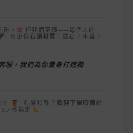
的粉。
但我們更懂——每個人的
· 可更換
石頭材質
：鋯石 / 水晶 /
客服，我們為你量身打造獨
皆宜
· 指圍特殊？
歡迎下單時備註
30 秒搞定