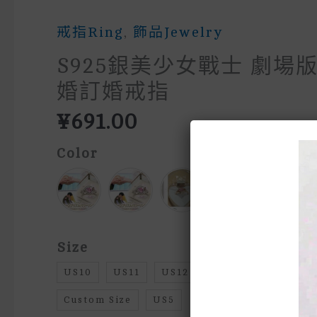
戒指Ring
,
飾品Jewelry
S925銀美少女戰士 劇場版
婚訂婚戒指
¥
691.00
Color
Size
US10
US11
US12
US13
US6
US
Custom Size
US5