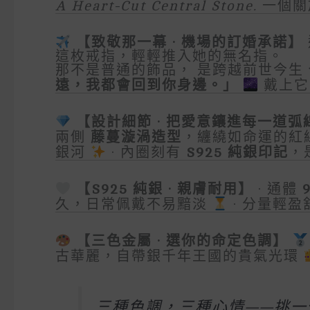
A Heart-Cut Central Stone.
一個關
【致敬那一幕 · 機場的訂婚承諾】
這枚戒指，輕輕推入她的無名指。
那不是普通的飾品， 是跨越前世今生
遠，我都會回到你身邊。」
戴上它
【設計細節 · 把愛意鑲進每一道弧
兩側
藤蔓漩渦造型
，纏繞如命運的紅
銀河
· 內圈刻有
S925 純銀印記
，
【S925 純銀 · 親膚耐用】
· 通體
久，日常佩戴不易黯淡
· 分量輕
【三色金屬 · 選你的命定色調】
古華麗，自帶銀千年王國的貴氣光環
三種色調，三種心情——挑一