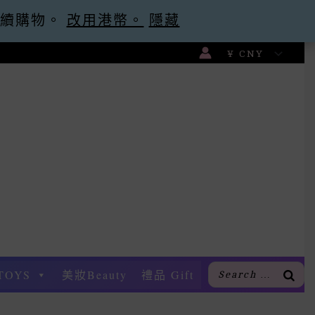
繼續購物。
g -30
忽略
改用港幣。
隱藏
TOYS
美妝Beauty
禮品 Gift