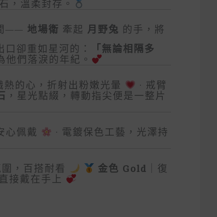
主石，溫柔封存。
間——
地場衛
牽起
月野兔
的手，將
出口卻重如星河的：
「無論相隔多
為他們落淚的年紀。
熾熱的心，折射出粉嫩光暈
· 戒臂
石
，星光點綴，轉動指尖便是一整片
安心佩戴
· 電鍍保色工藝，光澤持
氛圍，百搭耐看
金色 Gold
｜復
鏡直接戴在手上