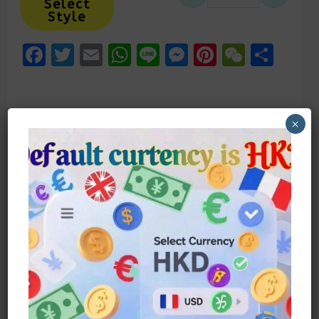
Select
Style
Facebook
Twitter
Email
WhatsApp
Line
Messenger
Pinteres
WeCh
Sha
×
描述
額外資訊
Wednesday Addams 暗黑風碎花連身裙
哥特暗黑 Vs 甜美碎花的致命吸引力
成人尺碼 S-XXL，童心未泯有童裝
110-150 呦～
精緻細節必收藏：
全黑底色碎花，邪魅又復古
雪白袖口拼接，瞬間提亮造型
裙擺立體剪裁，走起路超飄逸
不管是萬聖節Cosplay或日常穿搭，