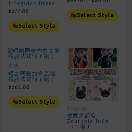
Price
$
69.00
–
$
80.00
Irregular Dress
Range:
This
$
277.00
$69.00
Prod
Select Style
Throug
This
Has
Product
Mult
Select Style
$80.00
Has
Vari
Multiple
The
Variants.
Opti
The
May
Options
Be
May
Cho
Be
On
女裝
Chosen
The
On
Prod
短劇同款約會高端
The
Page
禮服法式仙子裙子
Product
$
262.00
Page
This
Product
Select Style
Has
Cosplay
Multiple
優獸大都會
Variants.
Zootopia Judy
The
Hat 帽子
Options