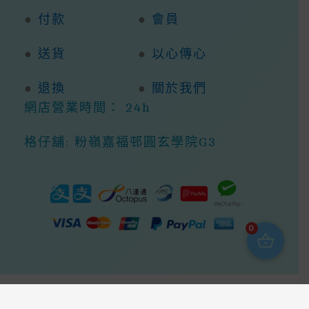
●
付款
●
會員
●
送貨
●
以心傳心
●
退換
●
關於我們
網店營業時間： 24h
格仔舖: 粉嶺嘉福邨圓玄學院G3
0
Copyright © 2026 368ight -368網店商城 |
Powered By 368ight -368網店商城