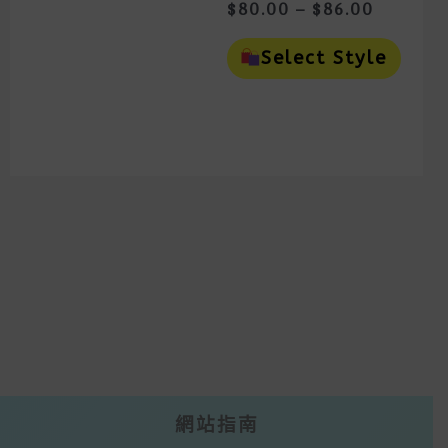
May
Price
$
80.00
–
$
86.00
Be
Range:
This
Chosen
$80.00
Prod
On
Select Style
Throug
Has
The
Mult
Product
$86.00
Vari
Page
The
Opti
May
Be
Cho
On
The
Prod
Page
網站指南