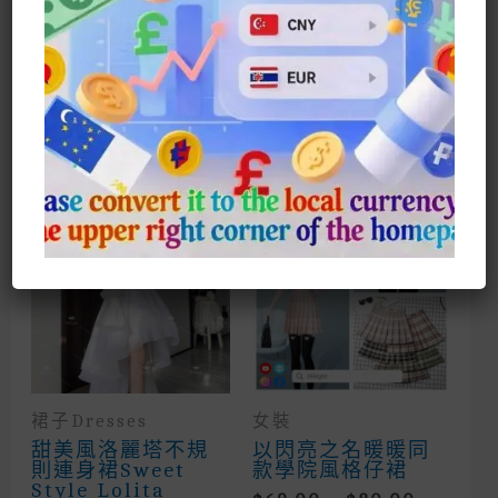
Wednesday Addams女孩絕不能少！
價格超佛心，品質超抗打！
快戳我下單，化身最耀眼暗黑甜心
相關商品
Sale!
裙子Dresses
女裝
甜美風洛麗塔不規
以閃亮之名暖暖同
則連身裙Sweet
款學院風格仔裙
Style Lolita