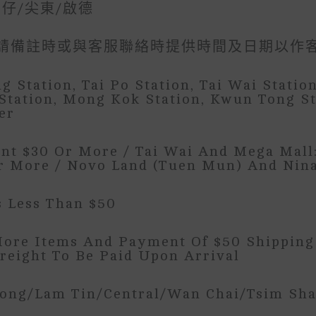
灣仔/尖東/啟德
00 請備註時或與客服聯絡時提供時間及日期以作
g Station, Tai Po Station, Tai Wai Statio
Station, Mong Kok Station, Kwun Tong St
er
nt $30 Or More / Tai Wai And Mega Mal
r More / Novo Land (Tuen Mun) And Nin
s Less Than $50
More Items And Payment Of $50 Shipping 
reight To Be Paid Upon Arrival
Tong/Lam Tin/Central/Wan Chai/Tsim Sha