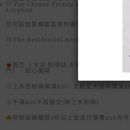
If You Choose Pickup In SF Locker Or 
Location.
住宅區如是偏遠區等均需支付偏遠附加費
If The Residential Area Is In A Remote
面交:上水站,粉嶺站,大埔站,大圍站,沙田站
門），如心廣場
上水至粉嶺需滿$30/ 太和至大圍需購滿$60
不滿$50不設面交(除上水粉嶺)
熱點站需購買3件以上並支付運費$50方可