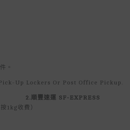
件。
Pick-Up Lockers Or Post Office Pickup.
2.順豐速運 SF-EXPRESS
按1kg收費）