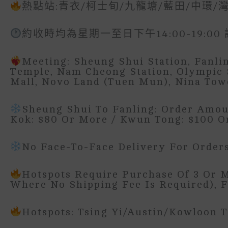
熱點站:青衣/柯士旬/九龍塘/藍田/中環/
約收時均為星期一至日下午14:00-19:
Meeting: Sheung Shui Station, Fanlin
Temple, Nam Cheong Station, Olympic 
Mall, Novo Land (Tuen Mun), Nina Tow
Sheung Shui To Fanling: Order Amou
Kok: $80 Or More / Kwun Tong: $100 O
No Face-To-Face Delivery For Order
Hotspots Require Purchase Of 3 Or 
Where No Shipping Fee Is Required), F
Hotspots: Tsing Yi/Austin/Kowloon 