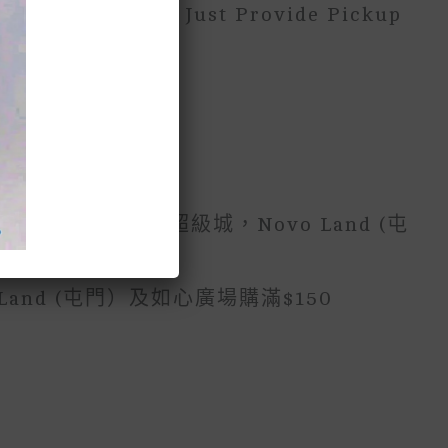
ide Address, You Just Provide Pickup
 Charged.
觀塘碼頭公園，超級城，Novo Land (屯
Land (屯門）及如心廣場購滿$150