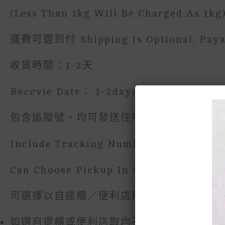
(less Than 1kg Will Be Charged As 1kg
運費可選到付 Shipping Is Optional, Paya
收貨時間：1-2天
Recevie Date： 1-2days
包含追蹤號，均可發送住宅。
Include Tracking Number
Can Choose Pickup In SF Locker Or Co
可選擇以自提櫃／便利店取件。
如選自提櫃或便利店取均不需提供詳細地址