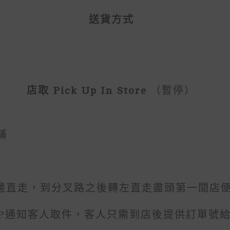
送貨方式
店取 Pick Up In Store
（暫停）
舖
）
邊直走，到分叉路之後轉左直走盡頭第一間店
PP通知客人取件，客人只需到店後提供訂單號