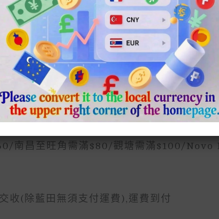
Convenience Store, You Can Doesn’t Prov
 Area, Etc., A Remote Surcharge Will Be
3. 面交 FACE TO FACE
,火炭,車公廟,南昌站,奧運站，旺角站，觀塘站，
/南昌至旺角需滿$80/觀塘需滿$100/Novo 
交收(除藍田無須支付運費),運費到付