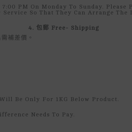
o 7:00 PM On Monday To Sunday. Please 
 Service So That They Can Arrange The D
4. 包郵 Free- Shipping
出需補差價。
 Will Be Only For 1KG Below Product.
ifference Needs To Pay.