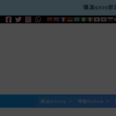
購滿$300即減$
Skip
To
Content
飾品Jewelry
時裝Fashion