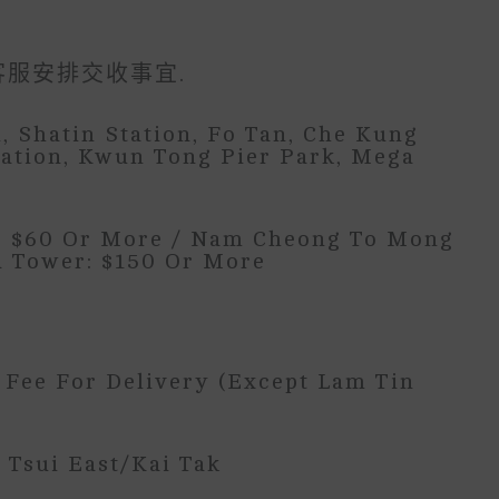
客服安排交收事宜.
n, Shatin Station, Fo Tan, Che Kung
ation, Kwun Tong Pier Park, Mega
l: $60 Or More / Nam Cheong To Mong
a Tower: $150 Or More
Fee For Delivery (except Lam Tin
 Tsui East/Kai Tak