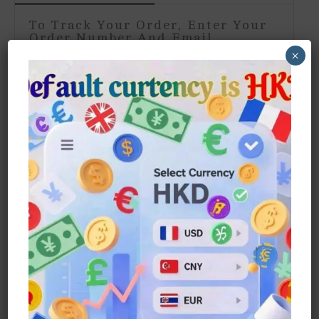
To Track Your Order, Enter Your
Order Number And Email
Address:
×
Order ID
Order Email
Track Your Order
Powered By