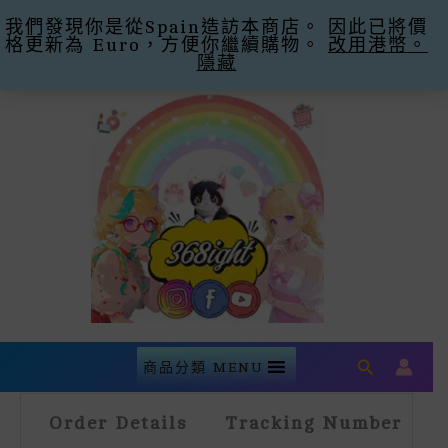
我們發現你是從Spain造訪本商店。 因此已將價
購滿$300即減$30運費 優惠碼Promo Code:
格更新為 Euro，方便你繼續購物。
Free Shipping -30
忽略
改用港幣。
隱藏
Skip
To
Content
Search
商品分類 MENU
Order Details
Tracking Number