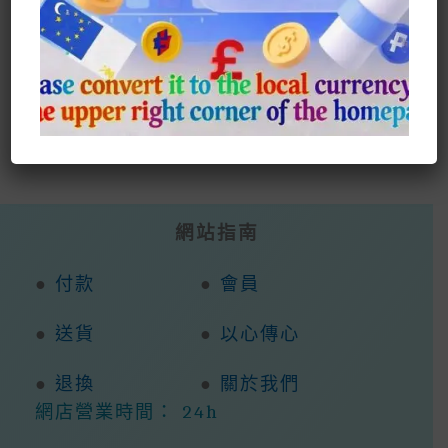
F
T
E
W
Li
M
P
W
S
A
W
M
H
N
E
In
E
H
C
It
Ai
A
E
S
Te
C
A
E
Te
L
Ts
S
R
H
R
B
R
A
E
E
A
E
O
P
N
St
T
O
P
G
K
E
網站指南
R
●
付款
●
會員
●
送貨
●
以心傳心
●
退換
●
關於我們
網店營業時間： 24h