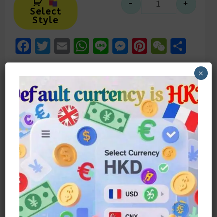
-
+
中式媽媽花花
Select
Style
Facebook
Twitter
Email
WhatsApp
Line
Messenger
Pinteres
WeCh
Sha
×
描述
額外資訊
【中式韻味·媽媽的首選】
一套優雅，三代傳承
讓媽媽的美，從穿上這套中式花花棉麻上
衣開始
【3色綻放·經典選擇】
靜謐藍：如江南煙雨般溫潤雅緻
喜慶紅：襯得氣色紅潤，福氣滿滿
典雅紫：沉澱歲月的優雅，低調奢華
【棉麻質感·舒適透氣】