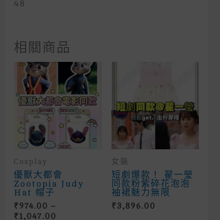
48
相關商品
Cosplay
女裝
優獸大都會
短劇爆款！ 翟一瑩
Zootopia Judy
同款粉紫碎花泡泡
Hat 帽子
袖裙魅力無限
₹
974.00
–
₹
3,896.00
Price
₹
1,047.00
This