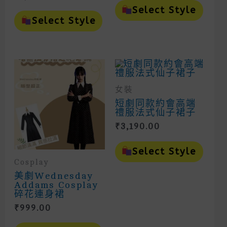
Range:
Prod
Select Style
This
₹974.00
Has
Product
Select Style
Mult
Through
Has
Vari
Multiple
₹1,047.00
The
Variants.
Opti
The
May
Options
Be
May
Cho
Be
女裝
On
Chosen
The
On
短劇同款約會高端
Prod
The
禮服法式仙子裙子
Page
Product
₹
3,190.00
Page
This
Prod
Select Style
Has
Cosplay
Mult
美劇Wednesday
Vari
Addams Cosplay
The
碎花連身裙
Opti
May
₹
999.00
Be
This
Cho