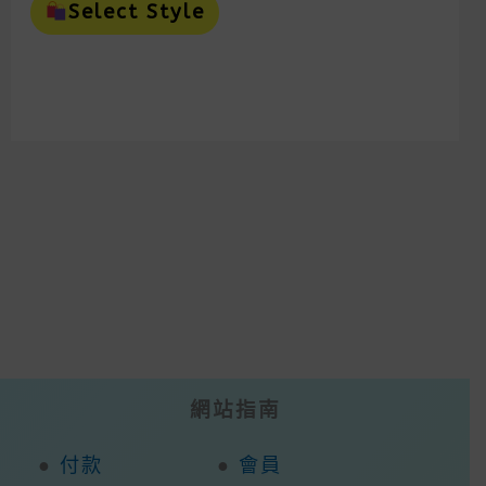
Product
On
Select Style
Has
The
Multiple
Prod
Variants.
Page
The
Options
May
Be
Chosen
On
The
Product
Page
網站指南
●
付款
●
會員