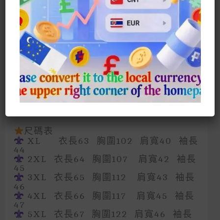
天然布料，輕盈親膚，炎炎夏日也能清爽
自在~
寬鬆版型，遮肉顯瘦，媽媽穿上身就捨不
得脫！
【套裝/上衣靈活購】
整套搭配省心省力，單上衣可隨心所欲組
合，總有一款合心意
母親節禮物、日常穿搭、家庭聚會…
這套衣服，讓媽媽成為人群中最溫柔的焦
點
送媽媽一份得體與舒適，就是最好的愛
尺碼表
XL 衣長63 胸圍102 肩寬40 袖長
44
2XL 衣長64 胸圍107 肩寬42 袖長
45
3XL 衣長65 胸圍112 肩寬43 袖長
46
4XL 衣長66 胸圍117 肩寬45 袖長
47
5XL 衣長67 胸圍122 肩寬46 袖長