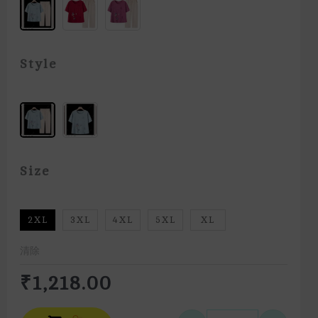
Style
Size
2XL
3XL
4XL
5XL
XL
清除
₹
1,218.00
Alternative: