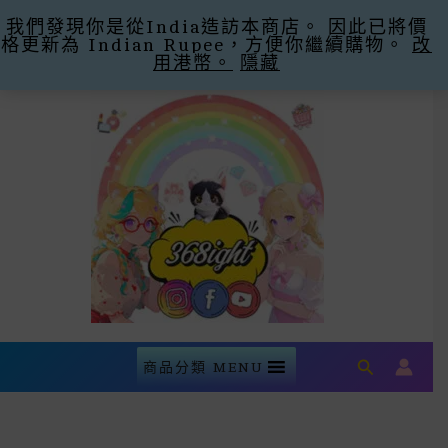
我們發現你是從India造訪本商店。 因此已將價
購滿$300即減$30運費 優惠碼Promo Code:
格更新為 Indian Rupee，方便你繼續購物。
Free Shipping -30
忽略
改
用港幣。
隱藏
Skip
To
Content
Search
商品分類 MENU