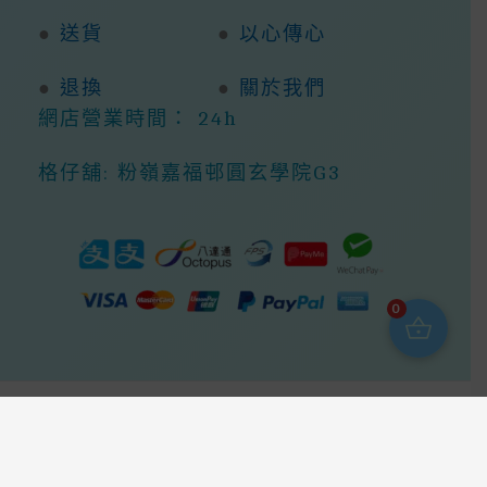
●
送貨
●
以心傳心
●
退換
●
關於我們
網店營業時間： 24h
格仔舖: 粉嶺嘉福邨圓玄學院G3
0
Copyright © 2026 368ight -368網店商城 |
Powered By 368ight -368網店商城
我哋會盡快回覆你，請留下你的問題，謝謝We Will Reply You As