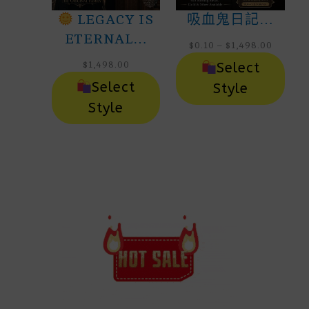
LEGACY IS
吸血鬼日記…
ETERNAL…
Price
$
0.10
–
$
1,498.00
Range:
$
1,498.00
Select
$0.10
Throug
Select
Style
$1,498.
Style