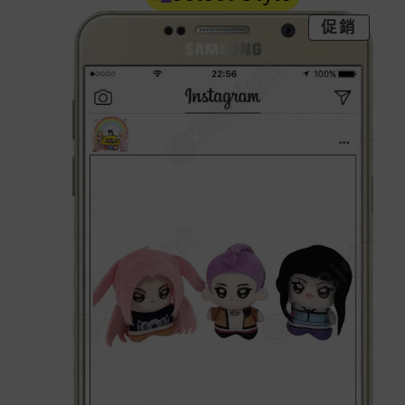
特
促銷
價
商
品