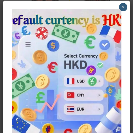
×
超級英雄死侍…
$
157.00
Buy Now