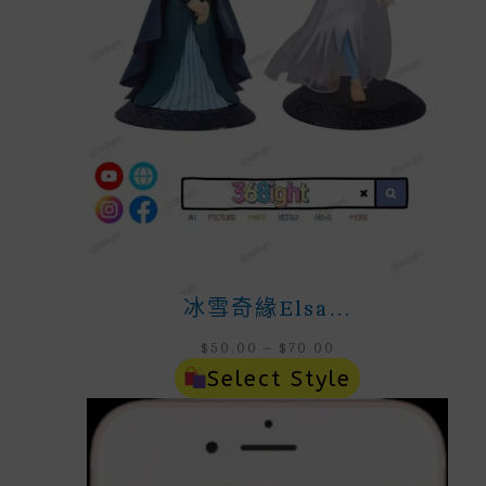
冰雪奇緣Elsa…
Price
$
50.00
–
$
70.00
Range:
Select Style
$50.00
Through
$70.00