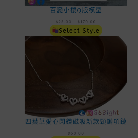
百變小櫻Q版模型
Price
$
25.00
–
$
170.00
Range:
Select Style
$25.00
Through
$170.00
四葉草愛心閃鑽磁吸新款頸鏈項鏈
$
60.00