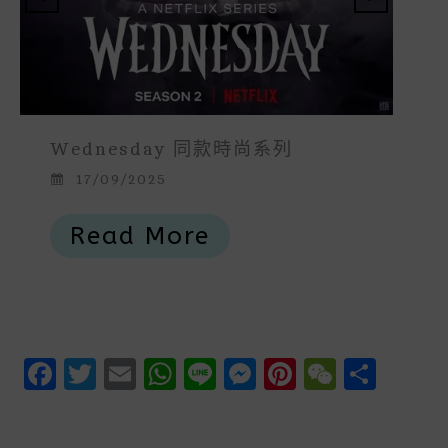
短劇明星@段美洋 同款時裝推介
17/09/2025
Read More
F
T
E
W
Li
M
P
W
S
A
W
M
H
N
E
In
E
H
C
It
Ai
A
E
S
Te
C
A