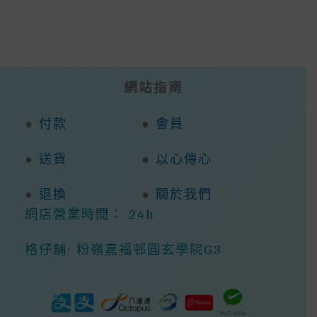
E
Te
L
Ts
S
R
H
R
B
R
A
E
E
A
E
O
P
N
St
T
O
P
G
網站指南
K
E
R
●
付款
●
會員
●
送貨
●
以心傳心
●
退換
●
關於我們
網店營業時間： 24h
格仔舖: 粉嶺嘉福邨圓玄學院G3