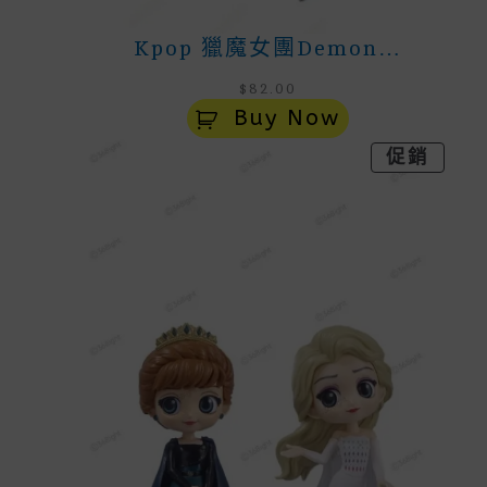
Kpop 獵魔女團Demon…
$
82.00
Buy Now
特
促銷
價
商
品