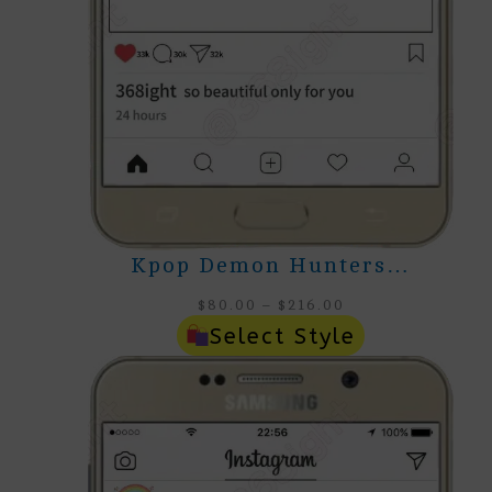
Kpop Demon Hunters…
Price
$
80.00
–
$
216.00
Range:
Select Style
$80.00
Through
$216.00