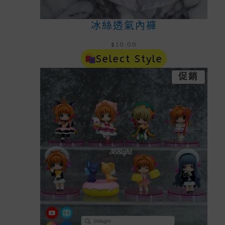
冰絲透氣內褲
$
10.00
Select Style
特
促銷
價
商
品