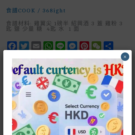
食譜COOK
/
368ight
食譜材料: 雞翼尖 1磅半 紹興酒 3 蓋 雞粉 3
匙 鹽 少量 糖 4匙 水 1 面
F
T
E
W
Li
M
P
W
S
A
W
M
H
N
E
In
E
H
×
C
It
Ai
A
E
S
Te
C
A
蒜
Read More »
茸
E
Te
L
Ts
S
R
H
R
雞
翼
B
R
A
E
E
A
E
尖
簡
O
P
N
St
T
搜尋
易
食
O
P
G
譜
搜尋
K
E
R
Recent Posts