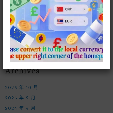
異形Xenomorph 系列商品
短劇#燼上月光 時尚系列
Wednesday 同款時尚系列
短劇明星@段美洋 同款時裝推介
Kpop Demon Hunters 偶像公仔合集
Archives
2025 年 10 月
2025 年 9 月
2024 年 4 月