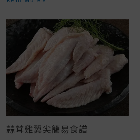
C
It
Ai
A
E
S
Te
C
A
Read More »
日
E
Te
L
Ts
S
R
H
R
炎
炎
B
R
A
E
E
A
E
飲
啖
O
P
N
St
T
湯”
勝
O
P
G
瓜
K
E
肉
片
R
湯”
蒜茸雞翼尖簡易食譜