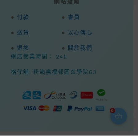
網站指南
●
付款
●
會員
●
送貨
●
以心傳心
●
退換
●
關於我們
網店營業時間： 24h
格仔舖: 粉嶺嘉福邨圓玄學院G3
0