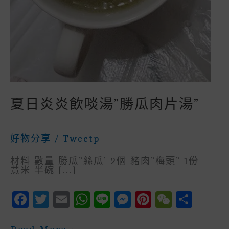
夏日炎炎飲啖湯”勝瓜肉片湯”
好物分享
/
Twcctp
材料 數量 勝瓜”絲瓜’ 2個 豬肉”梅頭” 1份
薏米 半碗 […]
F
T
E
W
Li
M
P
W
S
A
W
M
H
N
E
In
E
H
夏