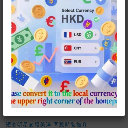
A
W
M
H
N
E
In
E
H
C
It
Ai
A
E
S
Te
C
A
九
Read More »
月
E
Te
L
Ts
S
R
H
R
花
September
B
R
A
E
E
A
E
Flower
—
O
P
N
St
T
搜尋
–
菊
O
P
G
花
搜尋
K
E
Chrysanthemum
R
Recent Posts
異形Xenomorph 系列商品
短劇#燼上月光 時尚系列
Wednesday 同款時尚系列
短劇明星@段美洋 同款時裝推介