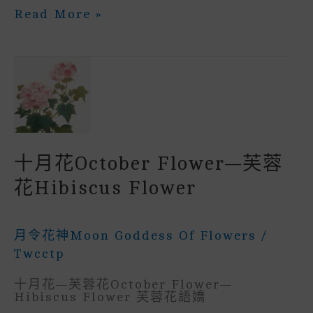
C
It
Ai
A
E
S
Te
C
A
十
Read More »
一
E
Te
L
Ts
S
R
H
R
月
花
B
R
A
E
E
A
E
November
Flower
O
P
N
St
T
—
山
O
P
G
茶
K
E
花
Camellia
R
十月花October Flower—芙蓉
花hibiscus Flower
月令花神Moon Goddess Of Flowers
/
Twcctp
十月花—芙蓉花October Flower—
Hibiscus Flower 芙蓉花語嬌