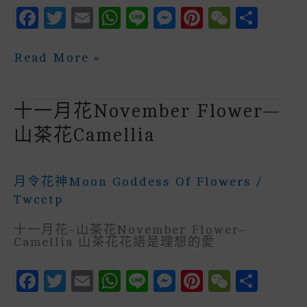
F
T
E
W
Li
M
P
W
S
A
W
M
H
N
E
In
E
H
C
It
Ai
A
E
S
Te
C
A
十
Read More »
二
E
Te
L
Ts
S
R
H
R
月
花
B
R
A
E
E
A
E
December
十一月花November Flower—
Flower
O
P
N
St
T
—
山茶花Camellia
水
O
P
G
仙
K
E
Narcissus
月令花神Moon Goddess Of Flowers
/
R
Twcctp
十一月花–山茶花November Flower–
Camellia 山茶花花語是理想的愛
F
T
E
W
Li
M
P
W
S
A
W
M
H
N
E
In
E
H