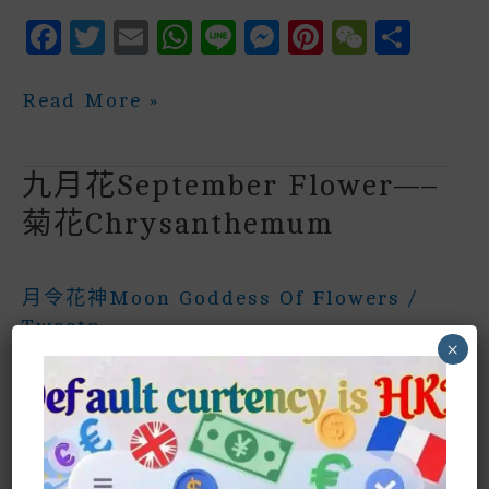
F
T
E
W
Li
M
P
W
S
A
W
M
H
N
E
In
E
H
C
It
Ai
A
E
S
Te
C
A
十
Read More »
月
E
Te
L
Ts
S
R
H
R
花
October
B
R
A
E
E
A
E
Flower
九月花September Flower—–
—
O
P
N
St
T
芙
菊花chrysanthemum
蓉
O
P
G
花
K
E
Hibiscus
Flower
月令花神Moon Goddess Of Flowers
/
R
Twcctp
×
九月花—-菊花September Flower—-
Chrysanthemum 菊花花語
F
T
E
W
Li
M
P
W
S