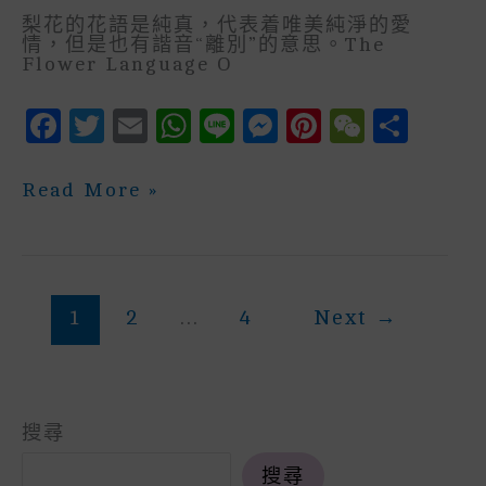
梨花的花語是純真，代表着唯美純淨的愛
情，但是也有諧音“離別”的意思。The
Flower Language O
F
T
E
W
Li
M
P
W
S
A
W
M
H
N
E
In
E
H
C
It
Ai
A
E
S
Te
C
A
三
Read More »
月
E
Te
L
Ts
S
R
H
R
花
Flower
B
R
A
E
E
A
E
OF
MARCH
O
P
N
St
T
—-
1
2
...
4
Next
→
梨
O
P
G
花
K
E
Pear
Blossom
R
搜尋
搜尋