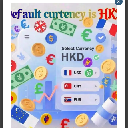
×
六月花–蓮花 蓮花的花語是清白、堅貞、純
潔、信仰、忠貞、愛等The Flower
Language
F
T
E
W
Li
M
P
W
S
A
W
M
H
N
E
In
E
H
C
It
Ai
A
E
S
Te
C
A
六
Read More »
月
E
Te
L
Ts
S
R
H
R
花
JUNE
B
R
A
E
E
A
E
OF
FLOWER
O
P
N
St
T
–
蓮
O
P
G
花
K
E
LOTUS
R
五月花May Flower —石榴花
Pomegranate Flower