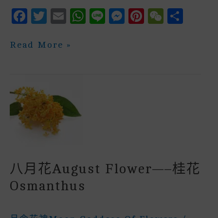
F
T
E
W
Li
M
P
W
S
A
W
M
H
N
E
In
E
H
C
It
Ai
A
E
S
Te
C
A
九
Read More »
月
E
Te
L
Ts
S
R
H
R
花
September
B
R
A
E
E
A
E
Flower
—
O
P
N
St
T
–
菊
O
P
G
花
K
E
Chrysanthemum
R
八月花August Flower—–桂花
Osmanthus