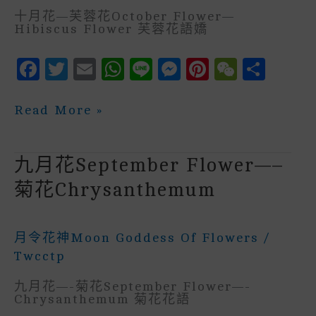
十月花—芙蓉花October Flower—
Hibiscus Flower 芙蓉花語嬌
F
T
E
W
Li
M
P
W
S
A
W
M
H
N
E
In
E
H
C
It
Ai
A
E
S
Te
C
A
十
Read More »
月
E
Te
L
Ts
S
R
H
R
花
October
B
R
A
E
E
A
E
Flower
九月花September Flower—–
—
O
P
N
St
T
芙
菊花chrysanthemum
蓉
O
P
G
花
K
E
Hibiscus
Flower
月令花神Moon Goddess Of Flowers
/
R
Twcctp
九月花—-菊花September Flower—-
Chrysanthemum 菊花花語