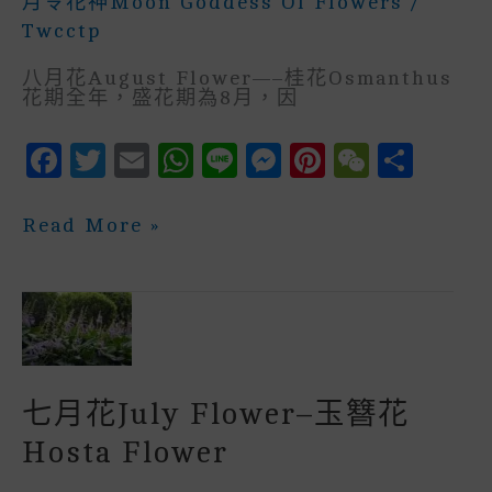
月令花神Moon Goddess Of Flowers
/
Twcctp
八月花August Flower—–桂花osmanthus
花期全年，盛花期為8月，因
F
T
E
W
Li
M
P
W
S
A
W
M
H
N
E
In
E
H
C
It
Ai
A
E
S
Te
C
A
八
Read More »
月
E
Te
L
Ts
S
R
H
R
花
August
B
R
A
E
E
A
E
Flower
—
O
P
N
St
T
–
桂
O
P
G
花
K
E
Osmanthus
七月花July Flower–玉簪花
R
Hosta Flower