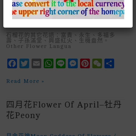
月令花神Moon Goddess Of Flowers
/
Twcctp
石榴花的其它花語：富貴、永生、多福多
壽、子孫滿堂、興盛紅火、生機盎然。
Other Flower Langua
F
T
E
W
Li
M
P
W
S
A
W
M
H
N
E
In
E
H
C
It
Ai
A
E
S
Te
C
A
五
Read More »
月
E
Te
L
Ts
S
R
H
R
花
May
B
R
A
E
E
A
E
Flower
四月花Flower Of April–牡丹
—
O
P
N
St
T
石
花Peony
榴
O
P
G
花
K
E
Pomegranate
Flower
月令花神Moon Goddess Of Flowers
/