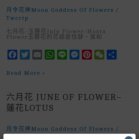
月令花神Moon Goddess Of Flowers
/
Twcctp
七月花–玉簪花July Flower–Hosta
Flower玉簪花的花語是恬靜，寬和
F
T
E
W
Li
M
P
W
S
A
W
M
H
N
E
In
E
H
C
It
Ai
A
E
S
Te
C
A
七
Read More »
月
E
Te
L
Ts
S
R
H
R
花
July
B
R
A
E
E
A
E
Flower
六月花 JUNE OF FLOWER–
–
O
P
N
St
T
玉
蓮花LOTUS
簪
O
P
G
花
K
E
Hosta
Flower
月令花神Moon Goddess Of Flowers
/
R
Twcctp