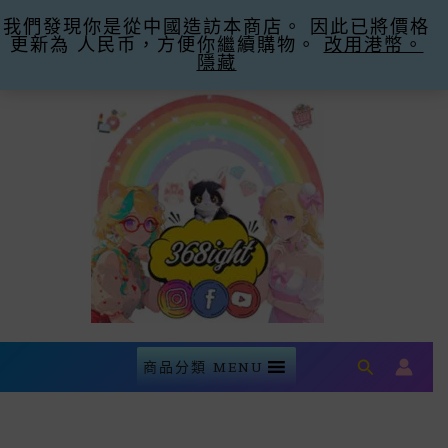
我們發現你是從中國造訪本商店。 因此已將價格
購滿$300即減$30運費 優惠碼Promo Code:
更新為 人民币，方便你繼續購物。
Free Shipping -30
忽略
改用港幣。
隱藏
Skip
To
Content
Search
商品分類 MENU