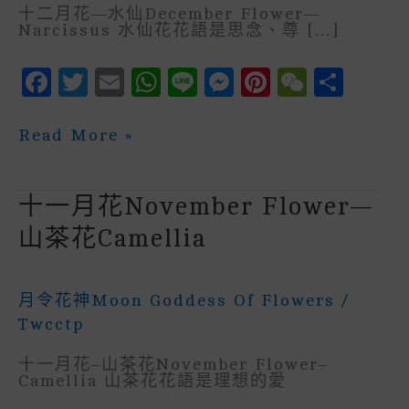
十二月花—水仙December Flower—
Narcissus 水仙花花語是思念、尊 […]
F
T
E
W
Li
M
P
W
S
A
W
M
H
N
E
In
E
H
C
It
Ai
A
E
S
Te
C
A
十
Read More »
二
E
Te
L
Ts
S
R
H
R
月
花
B
R
A
E
E
A
E
December
十一月花November Flower—
Flower
O
P
N
St
T
—
山茶花Camellia
水
O
P
G
仙
K
E
Narcissus
月令花神Moon Goddess Of Flowers
/
R
Twcctp
十一月花–山茶花November Flower–
Camellia 山茶花花語是理想的愛