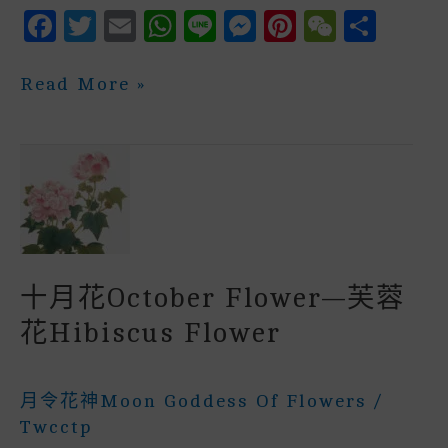
F
T
E
W
Li
M
P
W
S
A
W
M
H
N
E
In
E
H
C
It
Ai
A
E
S
Te
C
A
十
Read More »
一
E
Te
L
Ts
S
R
H
R
月
花
B
R
A
E
E
A
E
November
Flower
O
P
N
St
T
—
山
O
P
G
茶
K
E
花
Camellia
R
十月花October Flower—芙蓉
花hibiscus Flower
月令花神Moon Goddess Of Flowers
/
Twcctp