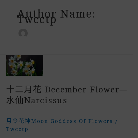
Author Name:
Twcctp
十二月花 December Flower—
水仙narcissus
月令花神Moon Goddess Of Flowers
/
Twcctp