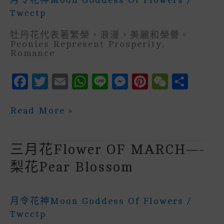
R
Twcctp
牡丹花代表著繁榮，浪漫，美麗和榮譽。
Peonies Represent Prosperity,
Romance
F
T
E
W
Li
M
P
W
S
A
W
M
H
N
E
In
E
H
C
It
Ai
A
E
S
Te
C
A
四
Read More »
月
E
Te
L
Ts
S
R
H
R
花
Flower
B
R
A
E
E
A
E
Of
三月花flower OF MARCH—-
April
O
P
N
St
T
–
梨花pear Blossom
牡
O
P
G
丹
K
E
花
Peony
月令花神Moon Goddess Of Flowers
/
R
Twcctp