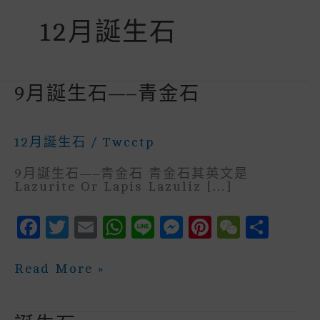
12月誕生石
9月誕生石—–青金石
12月誕生石
/
Twcctp
9月誕生石—–青金石 青金石其英文是
Lazurite Or Lapis Lazuliz […]
F
T
E
W
Li
M
P
W
S
A
W
M
H
N
E
In
E
H
C
It
Ai
A
E
S
Te
C
A
9
Read More »
月
E
Te
L
Ts
S
R
H
R
誕
生
B
R
A
E
E
A
E
石