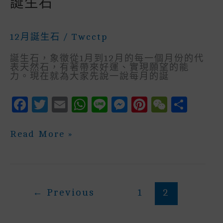
誕生石
—
O
P
N
St
T
–
青
O
P
G
金
12月誕生石
/
Twcctp
K
E
石
誕生石，象徵從1月到12月的每一個月份的代
R
表天然石，有著帶來好運、實現願望的能
力。現在就為大家先說一說每月的誕
F
T
E
W
Li
M
P
W
S
A
W
M
H
N
E
In
E
H
C
It
Ai
A
E
S
Te
C
A
誕
Read More »
生
E
Te
L
Ts
S
R
H
R
石
B
R
A
E
E
A
E
O
P
N
St
T
←
Previous
1
2
O
P
G
K
E