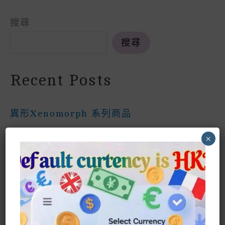
R
搜尋
搜尋
Recent Posts
異形Xenomorph 系列商品
短劇#燼上月光 時尚系列
×
Wednesday 同款時尚系列
短劇明星@段美洋 同款時裝推介
Kpop Demon Hunters 偶像公仔合集