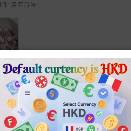
件”用滾刀法”
美少女
百變小
神秘博
Melody
戰士 火
櫻 基路
士
茶話會
野麗 土
仔 基路
Doctor
系列公
萌螢系
比罗斯
Who
主迷利
列美妝
925銀戒
Tardis
桌面汽
甲假甲
指
手提包
車
穿戴甲
Lady
Figure
$
40.00
HandBa
模型手
–
$
20.00
P
$
270.00
G
辦
R
$
150.00
$
38.00
I
Buy
–
Selec
C
Now
P
$
182.00
T
E
Buy
R
Style
R
Now
I
A
Selec
C
T
N
T
E
G
Style
R
H
E
A
:
T
N
步是可以減去血腥味及湯水沒有太多浮沬。
I
$
G
4
H
E
S
0
: