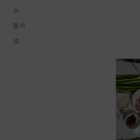
水
薑片
油