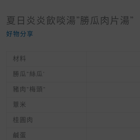
夏日炎炎飲啖湯”勝瓜肉片湯”
好物分享
材料
勝瓜”絲瓜’
豬肉”梅頭”
薏米
桂圓肉
鹹蛋