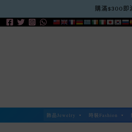
購滿$300即減$
Skip
To
Content
飾品Jewelry
時裝Fashion