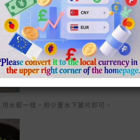
.
I
$
0
P
3
0
S
8
T
R
.
H
0
P
R
O
0
O
T
R
U
D
H
G
R
O
H
O
U
$
U
D
2
G
C
7
H
0
U
$
T
.
1
0
C
8
H
0
2
.用水都一樣。用少量水下薑片即可。
T
.
A
0
H
0
S
A
M