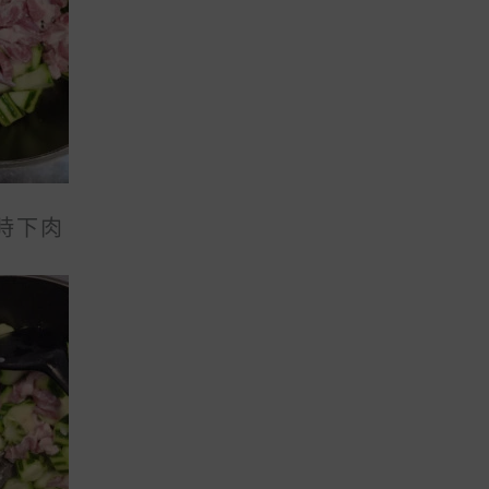
R
A
I
N
A
T
N
S
T
.
S
時下肉
T
.
H
T
E
H
O
E
P
O
T
P