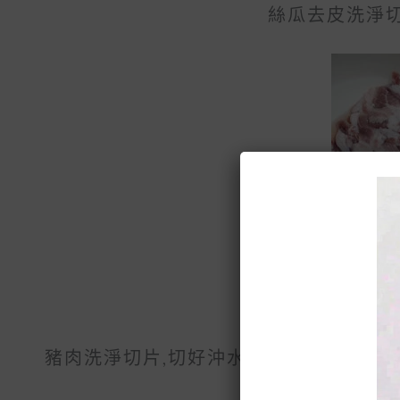
絲瓜去皮洗淨切
豬肉洗淨切片,切好沖水至血水沒有.此