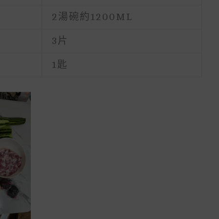
2湯碗約1200ML
3片
1匙