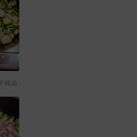
S
U
M
L
U
T
L
I
T
P
I
L
P
E
下絲瓜
L
V
E
A
V
R
A
I