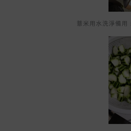
薏米用水洗淨備用 