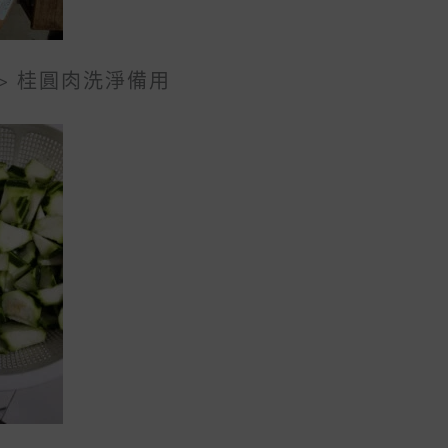
> 桂圓肉洗淨備用