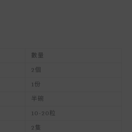
數量
2個
1份
半碗
10-20粒
2隻