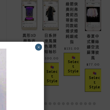
綠箭俠
奧利弗
費莉西
蒂影視
鑽
同款結
婚求婚
$
八角炫
異形3D
日系拼
春夏中
純銀戒
彩高碳
樹脂收
接風撞
式蕾絲
$
指
鑽套裝
藏呼吸
色潮男
×
鏤空流
$
131.00
彩燈工
短袖衫
蘇薄披
$
78.00
藝品
–
風
$
100.00
Selec
$
200.0
$
130.00
$
77.00
T
P
0
Style
R
Selec
I
T
Buy
Selec
T
Selec
C
Style
Now
T
T
E
Style
T
H
Style
R
A
T
T
H
I
N
G
H
H
E
I
S